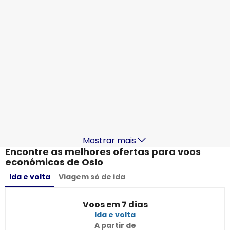
19 ago.
-
26 ago.
274,05 €
De
KLM
Oslo
20 ago.
-
27 ago.
328,11 €
De
KLM
Oslo
21 ago.
-
28 ago.
370,11 €
De
Mostrar mais
Encontre as melhores ofertas para voos
económicos de Oslo
Ida e volta
Viagem só de ida
Voos em 7 dias
Ida e volta
A partir de