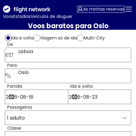
As minhas reservas
Voos
Estadias
Veículos de aluguer
Voos baratos para Oslo
Ida e volta
Viagem só de ida
Multi-City
De
Lisboa
Para
Oslo
Partida
Ida e volta
Passageiros
1 adulto
Classe