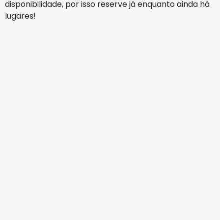
disponibilidade, por isso reserve já enquanto ainda há
lugares!
KLM
Oslo
16 ago.
-
23 ago.
452,17 €
De
KLM
Oslo
17 ago.
-
24 ago.
359,02 €
De
KLM
Oslo
18 ago.
-
25 ago.
343,16 €
De
Norwegian Air Shuttle
Oslo