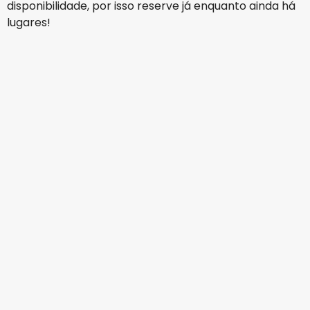
disponibilidade, por isso reserve já enquanto ainda há
lugares!
Qatar Airways
Riyadh
16 ago.
-
23 ago.
837,39 €
De
Etihad Airways
Riyadh
19 ago.
-
26 ago.
743,62 €
De
Qatar Airways
Riyadh
22 ago.
-
29 ago.
842,74 €
De
Qatar Airways
Riyadh