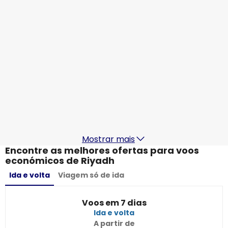
23 ago.
-
30 ago.
836,13 €
De
Etihad Airways
Riyadh
24 ago.
-
31 ago.
788,04 €
De
Aegean Airlines
+
1 Mais
Riyadh
27 ago.
-
3 set.
800,18 €
De
Mostrar mais
Encontre as melhores ofertas para voos
económicos de Riyadh
Ida e volta
Viagem só de ida
Voos em 7 dias
Ida e volta
A partir de