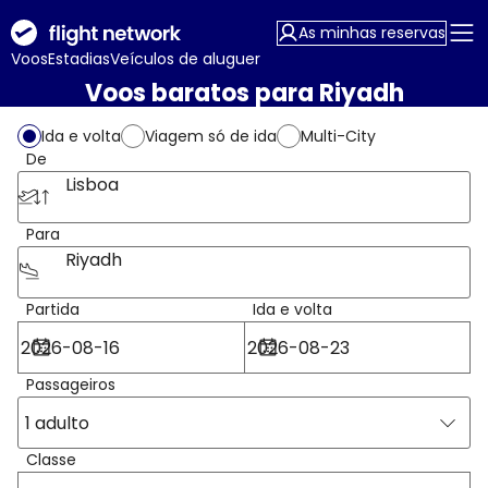
As minhas reservas
Voos
Estadias
Veículos de aluguer
Voos baratos para Riyadh
Ida e volta
Viagem só de ida
Multi-City
De
Lisboa
Para
Riyadh
Partida
Ida e volta
Passageiros
1 adulto
Classe